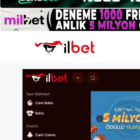
İçeriğe
atla