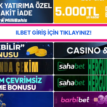
ILBET GİRİŞ İÇİN TIKLAYINIZ!