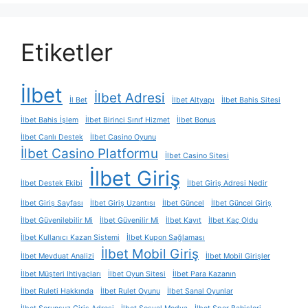
Etiketler
İlbet
İlbet Adresi
İl Bet
İlbet Altyapı
İlbet Bahis Sitesi
İlbet Bahis İşlem
İlbet Birinci Sınıf Hizmet
İlbet Bonus
İlbet Canlı Destek
İlbet Casino Oyunu
İlbet Casino Platformu
İlbet Casino Sitesi
İlbet Giriş
İlbet Destek Ekibi
İlbet Giriş Adresi Nedir
İlbet Giriş Sayfası
İlbet Giriş Uzantısı
İlbet Güncel
İlbet Güncel Giriş
İlbet Güvenilebilir Mi
İlbet Güvenilir Mi
İlbet Kayıt
İlbet Kaç Oldu
İlbet Kullanıcı Kazan Sistemi
İlbet Kupon Sağlaması
İlbet Mobil Giriş
İlbet Mevduat Analizi
İlbet Mobil Girişler
İlbet Müşteri Ihtiyaçları
İlbet Oyun Sitesi
İlbet Para Kazanın
İlbet Ruleti Hakkında
İlbet Rulet Oyunu
İlbet Sanal Oyunlar