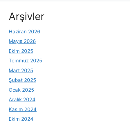
Arşivler
Haziran 2026
Mayıs 2026
Ekim 2025
Temmuz 2025
Mart 2025
Şubat 2025
Ocak 2025
Aralık 2024
Kasım 2024
Ekim 2024