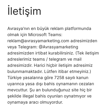
İletişim
Avrasya’nın en büyük reklam platformunda
olmak için Microsoft Teams:
reklam@avrasyamarketing.com
adresimizden
veya Telegram: @Avrasyamarketing
adresimizden irtibat kurabilirsiniz. (Tek iletişim
adreslerimiz teams / telegram ve mail
adresimizdir. Harici hiçbir iletişim adresimiz
bulunmamaktadır. Lütfen itibar etmeyiniz.)
Türkiye yasalarına göre 7258 sayılı kanun
uyarınca yasa dışı bahis oynamanın cezaları
mevcuttur. Şu an bulunduğunuz site hiç bir
şekilde illegal bahis oyunları oynatmıyor ve
oynamaya aracı olmuyordur.